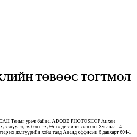
ЖЛИЙН ТӨВӨӨС ТОГТМОЛ
 Таныг урьж байна. ADOBE PHOTOSHOP Анхан
х, эвлүүлэг, эх бэлтгэх, Өнгө дизайны сонголт Хугацаа 14
атар их дэлгүүрийн хойд талд Ананд оффисын 6 давхарт 604-1