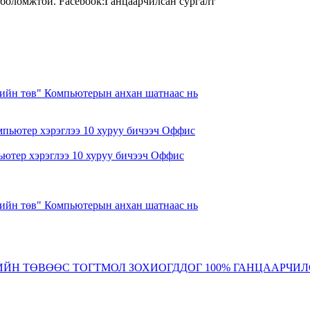
х боломжтой. Facebook:Ганцаарчилсан сургалт
ийн төв" Компьютерын анхан шатнаас нь
ютер хэрэглээ 10 хуруу бичээч Оффис
ийн төв" Компьютерын анхан шатнаас нь
ИЙН ТӨВӨӨС ТОГТМОЛ ЗОХИОГДДОГ 100% ГАНЦААРЧИЛ