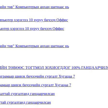
ийн төв" Компьютерын анхан шатнаас нь
ютер хэрэглээ 10 хуруу бичээч Оффис
ийн төв" Компьютерын анхан шатнаас нь
ИЙН ТӨВӨӨС ТОГТМОЛ ЗОХИОГДДОГ 100% ГАНЦААРЧИЛ
рамаар шивэх бичээчийн сургалт Хугацаа 7
ай сургалтанд ганцаарчилсан