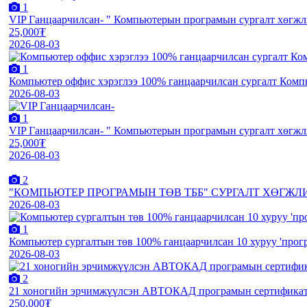
1
VIP Ганцаарчилсан- " Компьютерын програмын сургалт хөгжл
25,000₮
2026-08-03
1
Компьютер оффис хэрэглээ 100% ганцаарчилсан сургалт Компь
2026-08-03
1
VIP Ганцаарчилсан- " Компьютерын програмын сургалт хөгжл
25,000₮
2026-08-03
2
"КОМПЬЮТЕР ПРОГРАМЫН ТӨВ ТББ" СУРГАЛТ ХӨГЖЛ
2026-08-03
1
Компьютер сургалтын төв 100% ганцаарчилсан 10 хуруу 'прог
2026-08-03
2
21 хоногийн эрчимжүүлсэн АВТОКАД програмын сертификатт
250,000₮