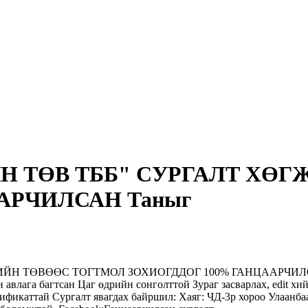
 ТӨВ ТББ" СУРГАЛТ ХӨГ
АРЧИЛСАН Таныг
Н ТӨВӨӨС ТОГТМОЛ ЗОХИОГДДОГ 100% ГАНЦААРЧИЛСАН
авлага багтсан Цаг өдрийн сонголттой Зураг засварлах, edit хий
ификаттай Сургалт явагдах байршил: Хаяг: ЧД-3р хороо Улаанба