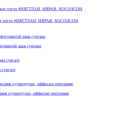
ификат олгох #НЯГТЛАН_НЯРАВ_ХОСОЛСОН
ойлгомжтой зааж сургана
 сургалт
гамж суурилуулах, оффисын программ,