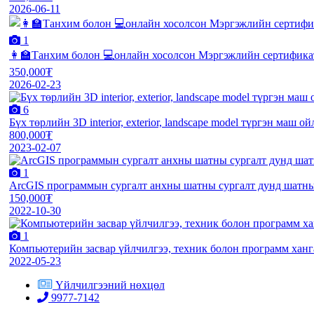
2026-06-11
1
👩‍🏫Танхим болон 💻онлайн хосолсон Мэргэжлийн серт
350,000₮
2026-02-23
6
Бүх төрлийн 3D interior, exterior, landscape model түргэн маш 
800,000₮
2023-02-07
1
ArcGIS программын сургалт анхны шатны сургалт дунд шатны
150,000₮
2022-10-30
1
Компьютерийн засвар үйлчилгээ, техник болон программ хан
2022-05-23
Үйлчилгээний нөхцөл
9977-7142