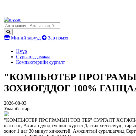
Миний зарууд
Зар нэмэх
Нүүр
Сургалт, дамжаа
Компьютерийн сургалт
"КОМПЬЮТЕР ПРОГРАМЫН
ЗОХИОГДДОГ 100% ГАНЦА
2026-08-03
Улаанбаатар
"КОМПЬЮТЕР ПРОГРАМЫН ТӨВ ТББ" СУРГАЛТ ХӨГЖЛИЙ
шатнаас, Ахисан дунд түвшин хүртэл Дасгал хичээлүүд , гарын 
хоног 1 цаг 30 минут хичээлтэй. Амжилттай суралцагчид Серт