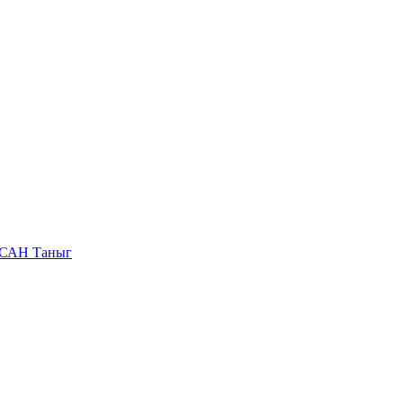
САН Таныг