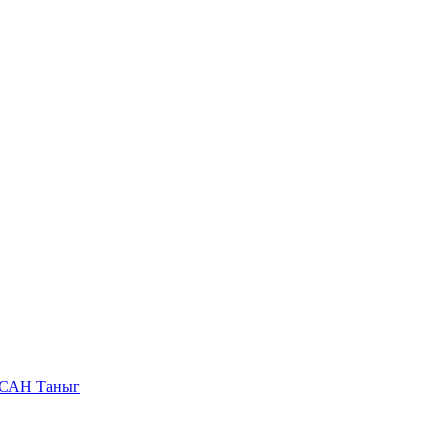
САН Таныг