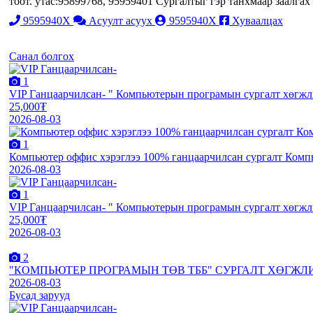
тоот. утас:95899768, 95959401 Сургалтыг гэр танхмаар заалга
9595940X
Асуулт асуух
9595940X
Хуваалцах
Санал болгох
1
VIP Ганцаарчилсан- " Компьютерын програмын сургалт хөгжл
25,000₮
2026-08-03
1
Компьютер оффис хэрэглээ 100% ганцаарчилсан сургалт Компь
2026-08-03
1
VIP Ганцаарчилсан- " Компьютерын програмын сургалт хөгжл
25,000₮
2026-08-03
2
"КОМПЬЮТЕР ПРОГРАМЫН ТӨВ ТББ" СУРГАЛТ ХӨГЖЛ
2026-08-03
Бусад зарууд