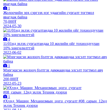
1
Жолоочийн эрх сэргээх нэг удаагийн сургалт тогтмол
явагдаж байна
70,000₮
2024-05-30
4
11/01нд эхлэх сургалтандаа 10 жилийн ойг тохиолдуулан
10% хөнгөлөлттэй
2022-06-02
1
Мэргэшсэн жолооч бэлтгэх дамжаандаа элсэлт тогтмол авч
байна
200,000₮
2022-05-23
1
#Хүнд_Машин_Механизмын_цогц_сургалт #08_сарын_12нд
эхлэх Техник дээрхи
2021-08-14