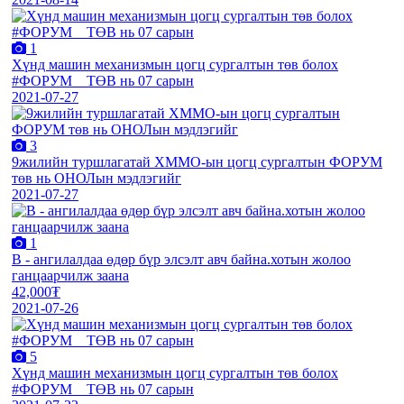
1
Хүнд машин механизмын цогц сургалтын төв болох
#ФОРУМ__ТӨВ нь 07 сарын
2021-07-27
3
9жилийн туршлагатай ХММО-ын цогц сургалтын ФОРУМ
төв нь ОНОЛын мэдлэгийг
2021-07-27
1
В - ангилалдаа өдөр бүр элсэлт авч байна.хотын жолоо
ганцаарчилж заана
42,000₮
2021-07-26
5
Хүнд машин механизмын цогц сургалтын төв болох
#ФОРУМ__ТӨВ нь 07 сарын