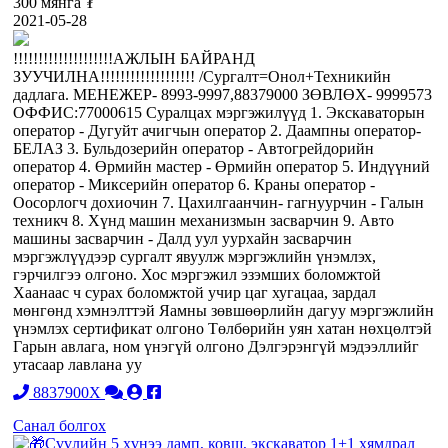
300 мянга ₮
2021-05-28
!!!!!!!!!!!!!!!!!!!!АЖЛЫН БАЙРАНД
ЗУУЧИЛНА!!!!!!!!!!!!!!!!!!! /Сургалт=Онол+Техникийн
дадлага. МЕНЕЖЕР- 8993-9997,88379000 ЗӨВЛӨХ- 9999573
ОФФИС:77000615 Суралцах мэргэжилүүд 1. Экскаваторын
оператор - Дугуйт ачигчын оператор 2. Даампны оператор-
БЕЛАЗ 3. Бульдозерийн оператор - Автогрейдорийн
оператор 4. Өрмийн мастер - Өрмийн оператор 5. Индүүний
оператор - Миксерийн оператор 6. Краны оператор -
Оосорлогч дохиочин 7. Цахилгаанчин- гагнуурчин - Галын
техникч 8. Хүнд машин механизмын засварчин 9. Авто
машины засварчин - Далд уул уурхайн засварчин
мэргэжлүүдээр сургалт явуулж мэргэжлийн үнэмлэх,
гэрчилгээ олгоно. Хос мэргэжил эзэмших боломжтой
Хаанаас ч сурах боломжтой учир цаг хугацаа, зардал
мөнгөнд хэмнэлттэй Яамны зөвшөөрлийн дагуу мэргэжлийн
үнэмлэх сертификат олгоно Төлбөрийн уян хатан нөхцөлтэй
Гарын авлага, ном үнэгүй олгоно Дэлгэрэнгүй мэдээллийг
утасаар лавлана уу
8837900X
Санал болгох