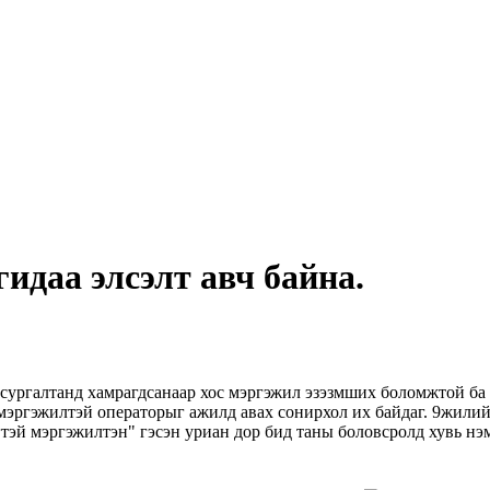
идаа элсэлт авч байна.
 сургалтанд хамрагдсанаар хос мэргэжил эзэзмших боломжтой ба
 мэргэжилтэй операторыг ажилд авах сонирхол их байдаг. 9жили
гтэй мэргэжилтэн" гэсэн уриан дор бид таны боловсролд хувь нэм