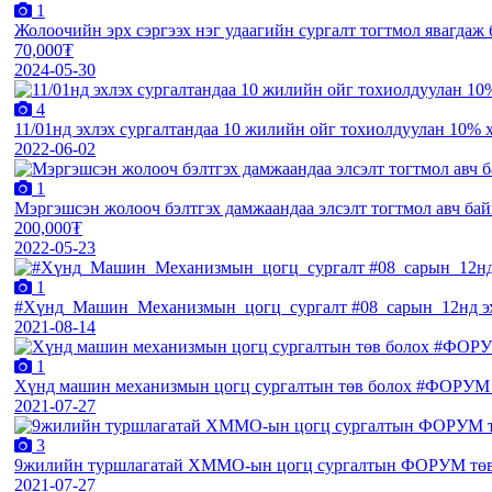
1
Жолоочийн эрх сэргээх нэг удаагийн сургалт тогтмол явагдаж
70,000₮
2024-05-30
4
11/01нд эхлэх сургалтандаа 10 жилийн ойг тохиолдуулан 10% 
2022-06-02
1
Мэргэшсэн жолооч бэлтгэх дамжаандаа элсэлт тогтмол авч бай
200,000₮
2022-05-23
1
#Хүнд_Машин_Механизмын_цогц_сургалт #08_сарын_12нд эх
2021-08-14
1
Хүнд машин механизмын цогц сургалтын төв болох #ФОРУМ
2021-07-27
3
9жилийн туршлагатай ХММО-ын цогц сургалтын ФОРУМ тө
2021-07-27