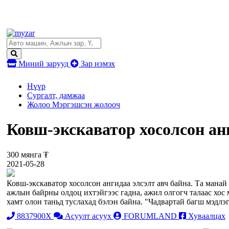
Миний зарууд
Зар нэмэх
Нүүр
Сургалт, дамжаа
Жолоо Мэргэшсэн жолооч
Ковш-экскаватор хосолсон анг
300 мянга ₮
2021-05-28
Ковш-экскаватор хосолсон ангидаа элсэлт авч байна. Та манай
ажлын байрны олдоц ихтэйгээс гадна, ажил олгогч талаас хос
хамт олон таньд туслахад бэлэн байна. "Чадвартай багш мэдлэ
8837900X
Асуулт асуух
FORUMLAND
Хуваалцах