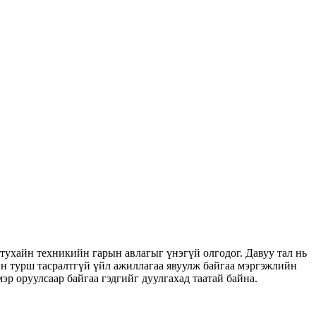
 тухайн техникийн гарын авлагыг үнэгүй олгодог. Давуу тал нь
йн турш тасралтгүй үйл ажиллагаа явуулж байгаа мэргэжлийн
эр оруулсаар байгаа гэдгийг дуулгахад таатай байна.