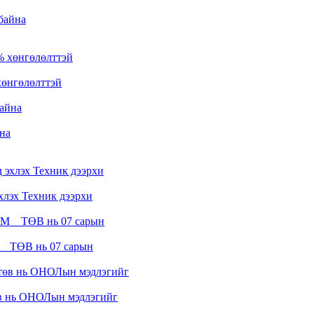
 байна
хөнгөлөлттэй
на
лэх Техник дээрхи
__ТӨВ нь 07 сарын
в нь ОНОЛын мэдлэгийг