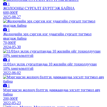
1
ЖОЛООНЫ СУРГАЛТ БҮРТГЭЖ БАЙНА
600,000₮
2025-08-27
1
Жолоочийн эрх сэргээх нэг удаагийн сургалт тогтмол
явагдаж байна
70,000₮
2024-05-30
4
11/01нд эхлэх сургалтандаа 10 жилийн ойг тохиолдуулан
10% хөнгөлөлттэй
2022-06-02
1
Мэргэшсэн жолооч бэлтгэх дамжаандаа элсэлт тогтмол авч
байна
200,000₮
2022-05-23