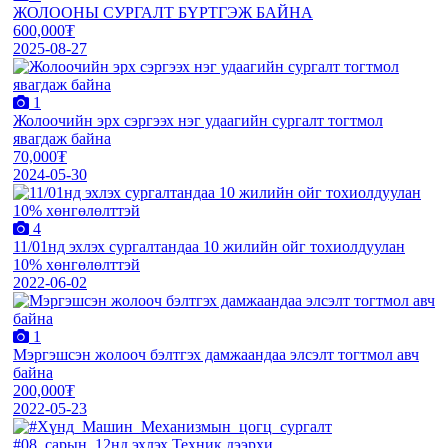
ЖОЛООНЫ СУРГАЛТ БҮРТГЭЖ БАЙНА
600,000₮
2025-08-27
1
Жолоочийн эрх сэргээх нэг удаагийн сургалт тогтмол
явагдаж байна
70,000₮
2024-05-30
4
11/01нд эхлэх сургалтандаа 10 жилийн ойг тохиолдуулан
10% хөнгөлөлттэй
2022-06-02
1
Мэргэшсэн жолооч бэлтгэх дамжаандаа элсэлт тогтмол авч
байна
200,000₮
2022-05-23