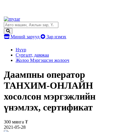
Миний зарууд
Зар нэмэх
Нүүр
Сургалт, дамжаа
Жолоо Мэргэшсэн жолооч
Даампны оператор
ТАНХИМ-ОНЛАЙН
хосолсон мэргэжлийн
үнэмлэх, сертификат
300 мянга ₮
2021-05-28