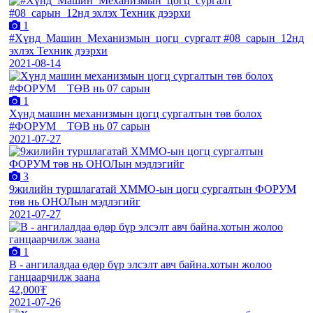
1
#Хүнд_Машин_Механизмын_цогц_сургалт #08_сарын_12нд
эхлэх Техник дээрхи
2021-08-14
1
Хүнд машин механизмын цогц сургалтын төв болох
#ФОРУМ__ТӨВ нь 07 сарын
2021-07-27
3
9жилийн туршлагатай ХММО-ын цогц сургалтын ФОРУМ
төв нь ОНОЛын мэдлэгийг
2021-07-27
1
В - ангилалдаа өдөр бүр элсэлт авч байна.хотын жолоо
ганцаарчилж заана
42,000₮
2021-07-26