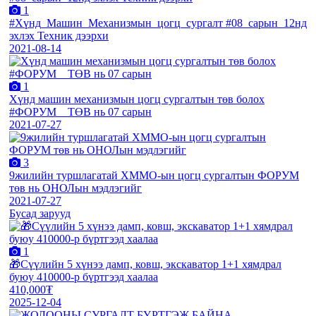
1
#Хүнд_Машин_Механизмын_цогц_сургалт #08_сарын_12нд
эхлэх Техник дээрхи
2021-08-14
1
Хүнд машин механизмын цогц сургалтын төв болох
#ФОРУМ__ТӨВ нь 07 сарын
2021-07-27
3
9жилийн туршлагатай ХММО-ын цогц сургалтын ФОРУМ
төв нь ОНОЛын мэдлэгийг
2021-07-27
Бусад зарууд
1
🎁Сүүлийн 5 хүнээ дамп, ковш, экскаватор 1+1 хямдрал
буюу 410000-р бүртгээд хаалаа
410,000₮
2025-12-04