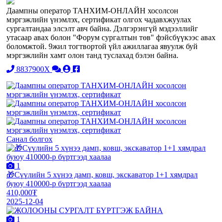
Даампны оператор ТАНХИМ-ОНЛАЙН хосолсон
мэргэжлийн үнэмлэх, сертификат олгох чадавхжуулах
сургалтандаа элсэлт авч байна. Дэлгэрэнгүй мэдээллийг
утасаар авах болон "Форум сургалтын төв" фэйсбүүкээс авах
боломжтой. 9жил тогтвортой үйл ажиллагаа явуулж буй
мэргэжлийн хамт олон танд туслахад бэлэн байна.
8837900X
Санал болгох
1
🎁Сүүлийн 5 хүнээ дамп, ковш, экскаватор 1+1 хямдрал
буюу 410000-р бүртгээд хаалаа
410,000₮
2025-12-04
1