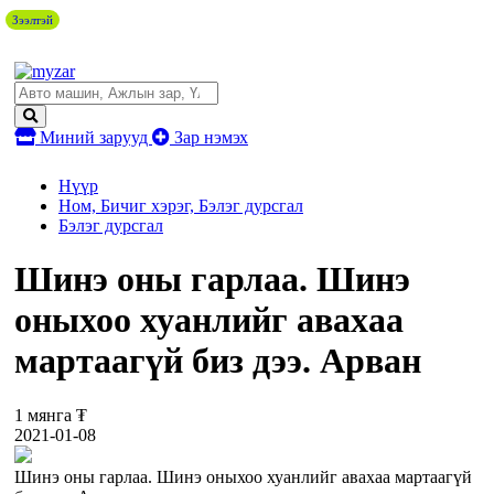
Зээлтэй
Миний зарууд
Зар нэмэх
Нүүр
Ном, Бичиг хэрэг, Бэлэг дурсгал
Бэлэг дурсгал
Шинэ оны гарлаа. Шинэ
оныхоо хуанлийг авахаа
мартаагүй биз дээ. Арван
1 мянга ₮
2021-01-08
Шинэ оны гарлаа. Шинэ оныхоо хуанлийг авахаа мартаагүй