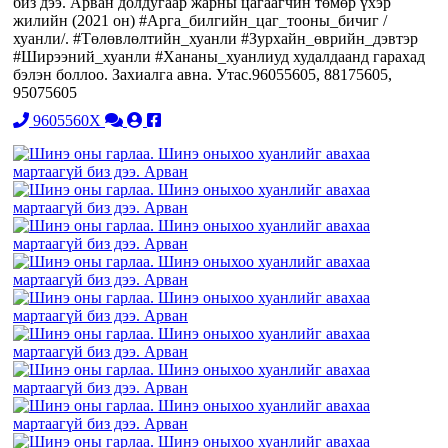
биз дээ. Арван долдугаар жарны цагаагчин төмөр үхэр
жилийн (2021 он) #Арга_билгийн_цаг_тооны_бичиг /
хуанли/. #Төлөвлөлтийн_хуанли #Зурхайн_өврийн_дэвтэр
#Ширээний_хуанли #Хананы_хуанлиуд худалдаанд гарахад
бэлэн боллоо. Захиалга авна. Утас.96055605, 88175605,
95075605
9605560X