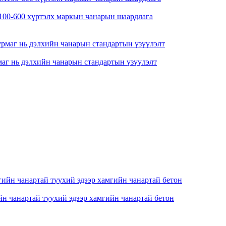
М100-600 хүртэлх маркын чанарын шаардлага
аг нь дэлхийн чанарын стандартын үзүүлэлт
анартай түүхий эдээр хамгийн чанартай бетон