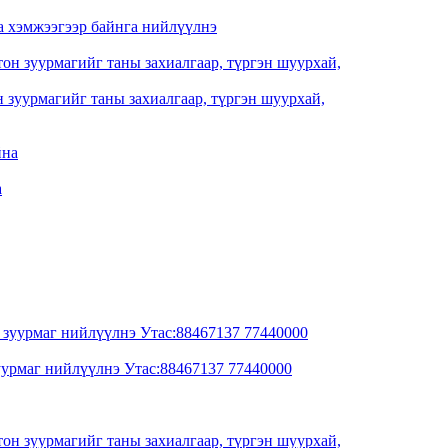
уурмагийг таны захиалгаар, түргэн шуурхай,
а
рмаг нийлүүлнэ Утас:88467137 77440000