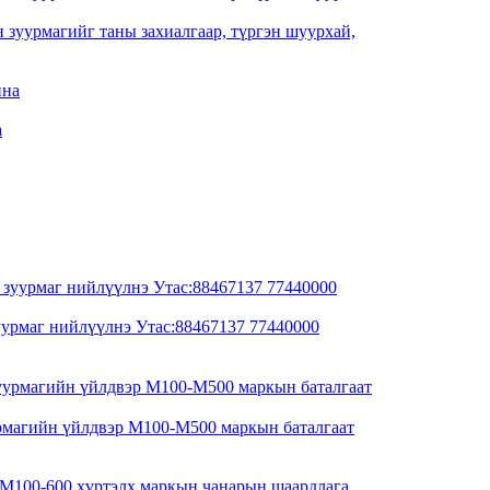
уурмагийг таны захиалгаар, түргэн шуурхай,
а
рмаг нийлүүлнэ Утас:88467137 77440000
магийн үйлдвэр M100-M500 маркын баталгаат