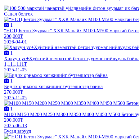
Санал болгох
1
“НОЦ Бетон Зуурмаг” ХХК Манайх М100-М500 марктай бетон з
200,000₮
2026-04-01
1
Халуун ус+Хүйтний нэмэлттэй бетон зуурмаг нийлүүлж байн
1,111,111₮
2025-11-05
1
Бид эх орныхоо хөгжилийг бүтээлцсээр байна
270,000₮
2025-11-05
1
М100 М150 М200 М250 М300 М350 М400 М450 М500 Бетон зуу
200,000₮
2025-06-13
Бусад зарууд