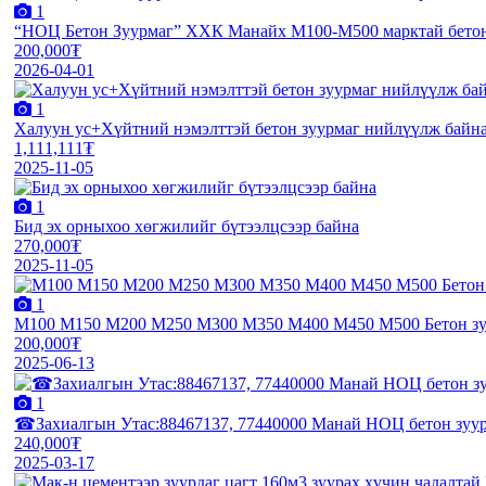
1
“НОЦ Бетон Зуурмаг” ХХК Манайх М100-М500 марктай бетон з
200,000₮
2026-04-01
1
Халуун ус+Хүйтний нэмэлттэй бетон зуурмаг нийлүүлж байн
1,111,111₮
2025-11-05
1
Бид эх орныхоо хөгжилийг бүтээлцсээр байна
270,000₮
2025-11-05
1
М100 М150 М200 М250 М300 М350 М400 М450 М500 Бетон зуу
200,000₮
2025-06-13
1
☎Захиалгын Утас:88467137, 77440000 Манай НОЦ бетон зуур
240,000₮
2025-03-17