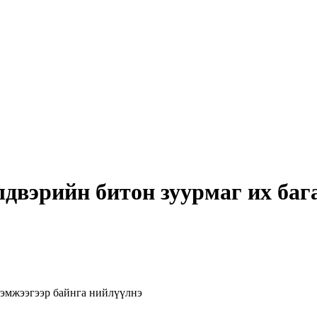
лдвэрийн битон зуурмаг их баг
хэмжээгээр байнга нийлүүлнэ