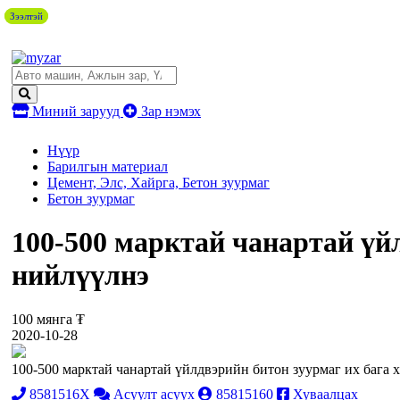
Зээлтэй
Зээлтэй
Миний зарууд
Зар нэмэх
Нүүр
Барилгын материал
Цемент, Элс, Хайрга, Бетон зуурмаг
Бетон зуурмаг
100-500 марктай чанартай үй
нийлүүлнэ
100 мянга ₮
2020-10-28
100-500 марктай чанартай үйлдвэрийн битон зуурмаг их бага 
8581516X
Асуулт асуух
85815160
Хуваалцах