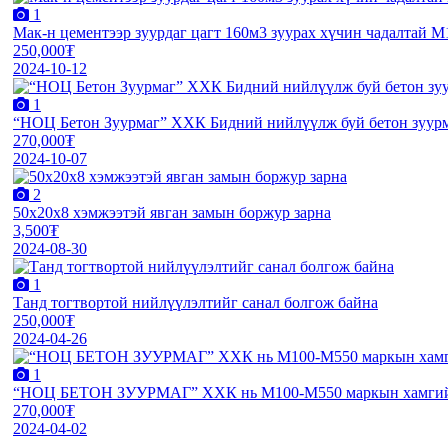
1
Мак-н цементээр зуурдаг цагт 160м3 зуурах хүчин чадалтай 
250,000₮
2024-10-12
1
“НОЦ Бетон Зуурмаг” ХХК Бидний нийлүүлж буй бетон зуурм
270,000₮
2024-10-07
2
50х20х8 хэмжээтэй явган замын боржур зарна
3,500₮
2024-08-30
1
Танд тогтвортой нийлүүлэлтийг санал болгож байна
250,000₮
2024-04-26
1
“НОЦ БЕТОН ЗУУРМАГ” ХХК нь М100-М550 маркын хамгийн ч
270,000₮
2024-04-02