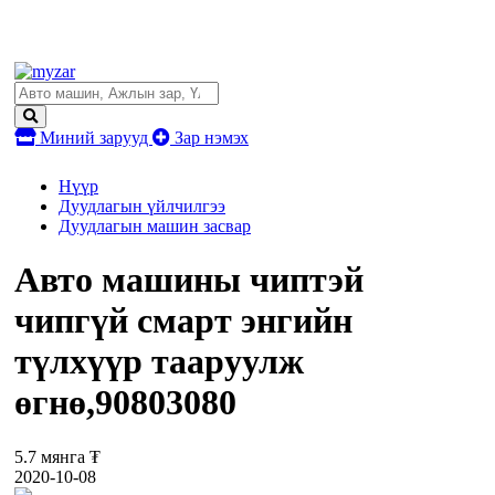
Миний зарууд
Зар нэмэх
Нүүр
Дуудлагын үйлчилгээ
Дуудлагын машин засвар
Авто машины чиптэй
чипгүй смарт энгийн
түлхүүр тааруулж
өгнө,90803080
5.7 мянга ₮
2020-10-08