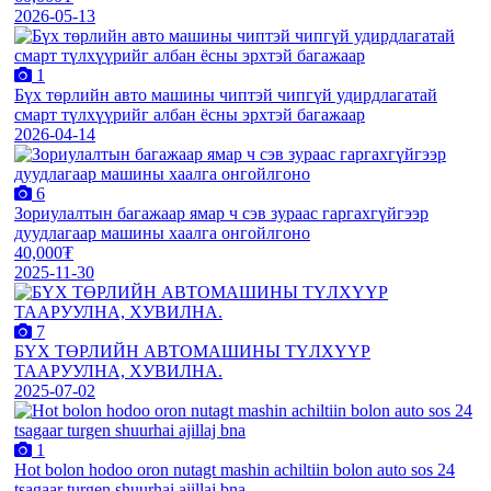
2026-05-13
1
Бүх төрлийн авто машины чиптэй чипгүй удирдлагатай
смарт түлхүүрийг албан ёсны эрхтэй багажаар
2026-04-14
6
Зориулалтын багажаар ямар ч сэв зураас гаргахгүйгээр
дуудлагаар машины хаалга онгойлгоно
40,000₮
2025-11-30
7
БҮХ ТӨРЛИЙН АВТОМАШИНЫ ТҮЛХҮҮР
ТААРУУЛНА, ХУВИЛНА.
2025-07-02
1
Hot bolon hodoo oron nutagt mashin achiltiin bolon auto sos 24
tsagaar turgen shuurhai ajillaj bna