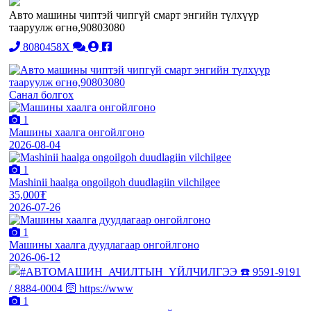
Авто машины чиптэй чипгүй смарт энгийн түлхүүр
тааруулж өгнө,90803080
8080458X
Санал болгох
1
Машины хаалга онгойлгоно
2026-08-04
1
Mashinii haalga ongoilgoh duudlagiin vilchilgee
35,000₮
2026-07-26
1
Машины хаалга дуудлагаар онгойлгоно
2026-06-12
1