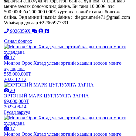
яаралтай санхүүжилт хэрэгтэй байгаа хүн юм. Онлайнаар
мөнгө зээлэх боломж энд байна. Би танд 10.000€ -ээс
500.000€ ба 200.000.000€ хүртэлх зээлийг санал болгож
байна. Энд миний имэйл байна : diegozumerle71@gmail.com
Whatsapp дугаар +22965977391
9026359X
Санал болгох
17
Монгол Орос Хятад улсын эртний хаадын зоосон мөнгө
худалдана
555,000,000₮
2023-12-12
20
ЭРТЭНИЙ МАРК ЦУГЛУУЛГА ЗАРНА
99,000,000₮
2023-08-14
Бусад зарууд
17
Монгол Орос Хятад улсын эртний хаадын зоосон мөнгө