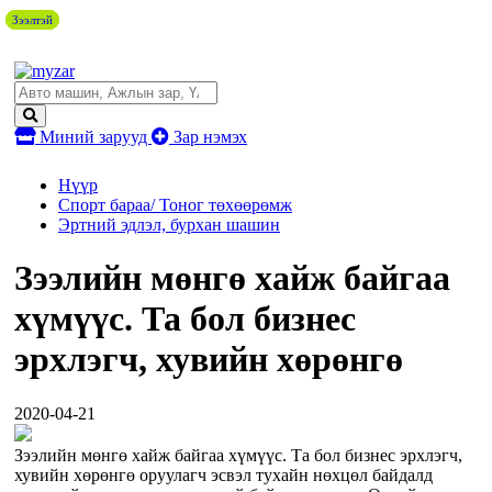
Зээлтэй
Зээлтэй
Зээлтэй
Миний зарууд
Зар нэмэх
Нүүр
Спорт бараа/ Тоног төхөөрөмж
Эртний эдлэл, бурхан шашин
Зээлийн мөнгө хайж байгаа
хүмүүс. Та бол бизнес
эрхлэгч, хувийн хөрөнгө
2020-04-21
Зээлийн мөнгө хайж байгаа хүмүүс. Та бол бизнес эрхлэгч,
хувийн хөрөнгө оруулагч эсвэл тухайн нөхцөл байдалд