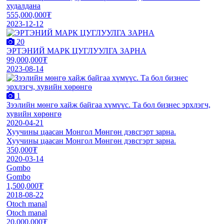
худалдана
555,000,000₮
2023-12-12
20
ЭРТЭНИЙ МАРК ЦУГЛУУЛГА ЗАРНА
99,000,000₮
2023-08-14
1
Зээлийн мөнгө хайж байгаа хүмүүс. Та бол бизнес эрхлэгч,
хувийн хөрөнгө
2020-04-21
Хуучины цаасан Монгол Мөнгөн дэвсгэрт зарна.
Хуучины цаасан Монгол Мөнгөн дэвсгэрт зарна.
350,000₮
2020-03-14
Gombo
Gombo
1,500,000₮
2018-08-22
Otoch manal
Otoch manal
20,000,000₮