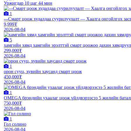
Уржигдар 10 цаг 44 мин
1
---Смарт цоож худалдаа суурилуулалт — Хаалга онгойлгох за
9,999₮
2026-08-04
5
хамгийн хямд хамгийн эрэлттэй смарт цоожоо дахин хямдруула
299,000₮
2026-08-04
1
орон сууц, хувийн хаусанд смарт цоож
450,000₮
2026-08-04
1
OMEGA брэндийн ухаалаг цоож үйлдвэрээсээ 5 жилийн баталг
750,000₮
2026-08-04
1
Гол солино
2026-08-04