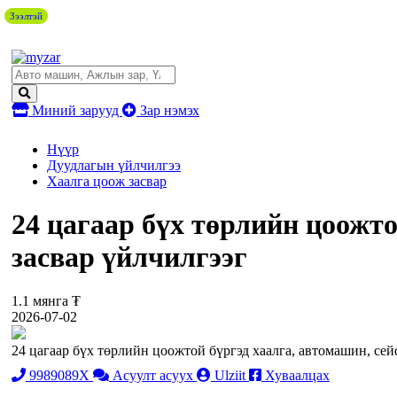
Зээлтэй
Миний зарууд
Зар нэмэх
Нүүр
Дуудлагын үйлчилгээ
Хаалга цоож засвар
24 цагаар бүх төрлийн цоожто
засвар үйлчилгээг
1.1 мянга ₮
2026-07-02
24 цагаар бүх төрлийн цоожтой бүргэд хаалга, автомашин, се
9989089X
Асуулт асуух
Ulziit
Хуваалцах