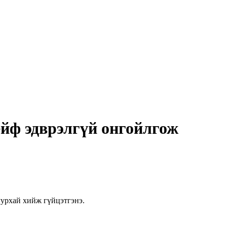
ейф эдврэлгүй онгойлгож
уурхай хийж гүйцэтгэнэ.