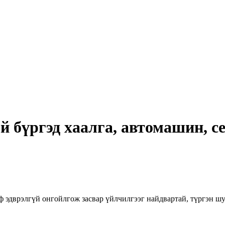
й бүргэд хаалга, автомашин, с
йф эдврэлгүй онгойлгож засвар үйлчилгээг найдвартай, түргэн ш