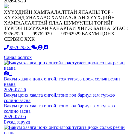
2026-05-20
ХҮҮХДИЙН ХАМГААЛАЛТТАЙ ЯЛААНЫ ТОР -
ХҮҮХЭД УНАХААС ХАМГААЛСАН ХҮҮХДИЙН
ХАМГААЛАЛТТАЙ ЯЛАА ШУМУУЛНЫ ТОРИЙГ
ТҮРГЭН ШУУРХАЙ ЧАНАРТАЙ ХИЙЖ БАЙНА. УТАС :
99762929 .…. 99762929 ….. 99762929 ВАКУМ ЦОНХ
СЕРВИС ХХК
9976292X
Санал болгох
1
Вакум хаалга цонх онгойлгож түгжээ цоож сольж резин
наана
2026-07-26
Вакум цонх хаалга онгойлгоно гол бариул зам түгжээ
солино засна
Вакум цонх хаалга онгойлгоно гол бариул зам түгжээ
солино засна
2026-07-05
Бусад зарууд