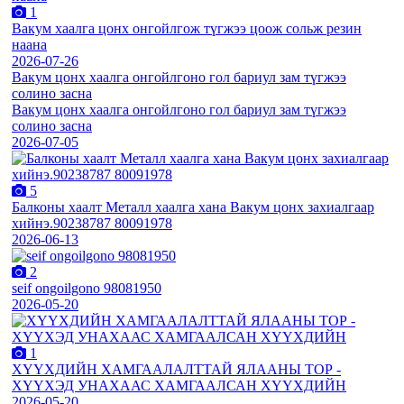
1
Вакум хаалга цонх онгойлгож түгжээ цоож сольж резин
наана
2026-07-26
Вакум цонх хаалга онгойлгоно гол бариул зам түгжээ
солино засна
Вакум цонх хаалга онгойлгоно гол бариул зам түгжээ
солино засна
2026-07-05
5
Балконы хаалт Металл хаалга хана Вакум цонх захиалгаар
хийнэ.90238787 80091978
2026-06-13
2
seif ongoilgono 98081950
2026-05-20
1
ХҮҮХДИЙН ХАМГААЛАЛТТАЙ ЯЛААНЫ ТОР -
ХҮҮХЭД УНАХААС ХАМГААЛСАН ХҮҮХДИЙН
2026-05-20