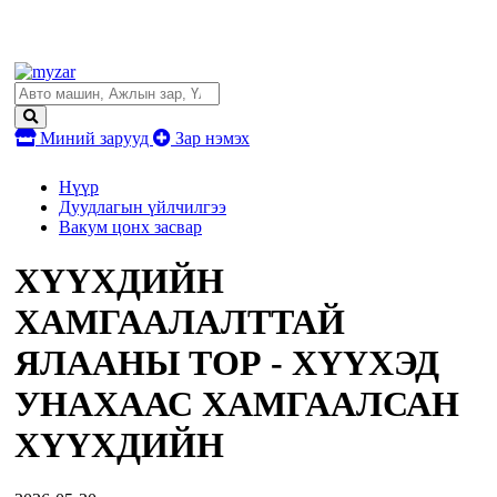
Миний зарууд
Зар нэмэх
Нүүр
Дуудлагын үйлчилгээ
Вакум цонх засвар
ХҮҮХДИЙН
ХАМГААЛАЛТТАЙ
ЯЛААНЫ ТОР - ХҮҮХЭД
УНАХААС ХАМГААЛСАН
ХҮҮХДИЙН