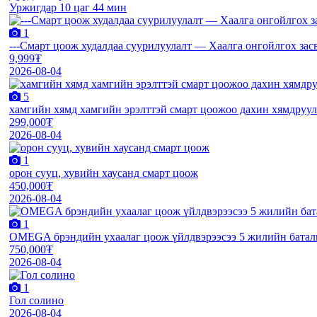
Уржигдар 10 цаг 44 мин
1
---Смарт цоож худалдаа суурилуулалт — Хаалга онгойлгох за
9,999₮
2026-08-04
5
хамгийн хямд хамгийн эрэлттэй смарт цоожоо дахин хямдруула
299,000₮
2026-08-04
1
орон сууц, хувийн хаусанд смарт цоож
450,000₮
2026-08-04
1
OMEGA брэндийн ухаалаг цоож үйлдвэрээсээ 5 жилийн баталг
750,000₮
2026-08-04
1
Гол солино
2026-08-04