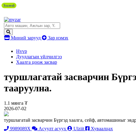
Зээлтэй
Миний зарууд
Зар нэмэх
Нүүр
Дуудлагын үйлчилгээ
Хаалга цоож засвар
туршлагатай засварчин Бүргэ
тааруулна.
1.1 мянга ₮
2026-07-02
туршлагатай засварчин Бүргэд хаалга, сейф, автомашиныг эвдр
9989089X
Асуулт асуух
Ulziit
Хуваалцах