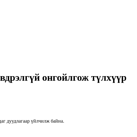
эвдрэлгүй онгойлгож түлхүүр
цаг дуудлагаар үйлчилж байна.