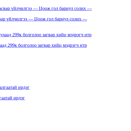
свар үйлчилгээ — Цоож гол бариул солих —
ад 299к болголоо загвар хийц мэдрэгч нтр
аатай ирдэг