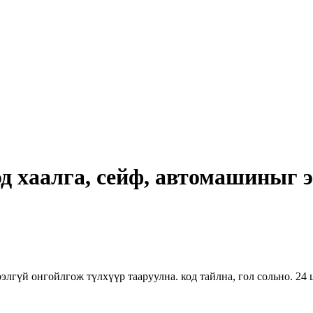
д хаалга, сейф, автомашиныг 
элгүй онгойлгож түлхүүр тааруулна. код тайлна, гол сольно. 24 