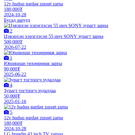
12v huduu gardag zuragt zarna
180,000₮
2024-10-28
Бусад зарууд
2
Цэвэрхэн хэрэглэсэн 55 инч SONY зурагт зарна
500,000₮
2026-07-22
1
Юнивишн төхөөрөмж зарна
90,000₮
2025-06-22
4
Зурагт тогтоогч худалдаа
50,000₮
2025-01-16
5
12v huduu gardag zuragt zarna
180,000₮
2024-10-28
LG brandin 43 inch TV zarnaa