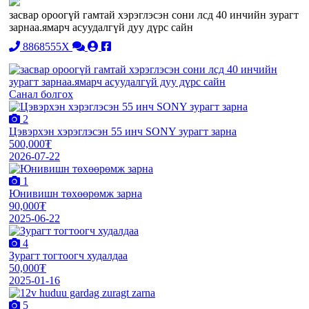
засвар ороогүй гамтай хэрэглэсэн сони лсд 40 инчийн зурагт
зарнаа.ямарч асуудалгүй дуу дүрс сайн
8868555X
Санал болгох
2
Цэвэрхэн хэрэглэсэн 55 инч SONY зурагт зарна
500,000₮
2026-07-22
1
Юнивишн төхөөрөмж зарна
90,000₮
2025-06-22
4
Зурагт тогтоогч худалдаа
50,000₮
2025-01-16
5