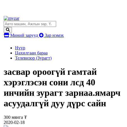
Миний зарууд
Зар нэмэх
Нүүр
Цахилгаан бараа
Телевизор (Зурагт)
засвар ороогүй гамтай
хэрэглэсэн сони лсд 40
инчийн зурагт зарнаа.ямарч
асуудалгүй дуу дүрс сайн
300 мянга ₮
2020-02-18