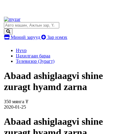
Миний зарууд
Зар нэмэх
Нүүр
Цахилгаан бараа
Телевизор (Зурагт)
Abaad ashiglaagvi shine
zuragt hyamd zarna
350 мянга ₮
2020-01-25
Abaad ashiglaagvi shine
zuragt hyamd zarna