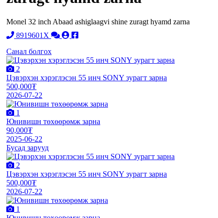
Monel 32 inch Abaad ashiglaagvi shine zuragt hyamd zarna
8919601X
Санал болгох
2
Цэвэрхэн хэрэглэсэн 55 инч SONY зурагт зарна
500,000₮
2026-07-22
1
Юнивишн төхөөрөмж зарна
90,000₮
2025-06-22
Бусад зарууд
2
Цэвэрхэн хэрэглэсэн 55 инч SONY зурагт зарна
500,000₮
2026-07-22
1
Юнивишн төхөөрөмж зарна