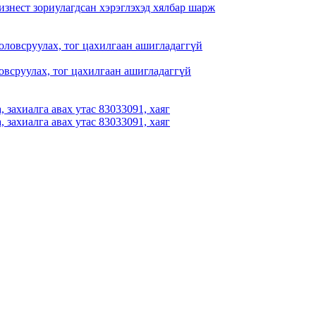
знест зориулагдсан хэрэглэхэд хялбар шарж
ловсруулах, тог цахилгаан ашигладаггүй
 захиалга авах утас 83033091, хаяг
 захиалга авах утас 83033091, хаяг