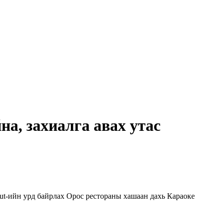
на, захиалга авах утас
Hut-ийн урд байрлах Орос рестораны хашаан дахь Караоке