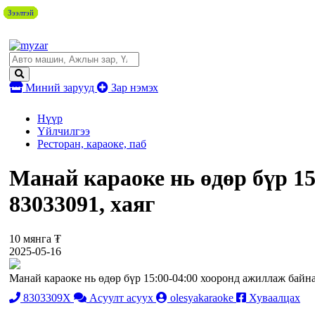
Зээлтэй
Зээлтэй
Зээлтэй
Зээлтэй
Зээлтэй
Зээлтэй
Зээлтэй
Зээлтэй
Зээлтэй
Миний зарууд
Зар нэмэх
Нүүр
Үйлчилгээ
Ресторан, караоке, паб
Манай караоке нь өдөр бүр 15
83033091, хаяг
10 мянга ₮
2025-05-16
Манай караоке нь өдөр бүр 15:00-04:00 хооронд ажиллаж байна
8303309X
Асуулт асуух
olesyakaraoke
Хуваалцах