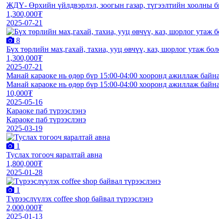
ЖДҮ- Өрхийн үйлдвэрлэл, зоогын газар, түгээлтийн хоолны би
1,300,000₮
2025-07-21
8
Бүх төрлийн мах,гаxай, таxиа, ууц өвчүү, каз, шорлог утаж бо
1,300,000₮
2025-07-21
Манай караоке нь өдөр бүр 15:00-04:00 хооронд ажиллаж байна,
Манай караоке нь өдөр бүр 15:00-04:00 хооронд ажиллаж байна,
10,000₮
2025-05-16
Караоке паб түрээслэнэ
Караоке паб түрээслэнэ
2025-03-19
1
Туслах тогооч яаралтай авна
1,800,000₮
2025-01-28
1
Түрээслүүлэх coffee shop байвал түрээслэнэ
2,000,000₮
2025-01-13