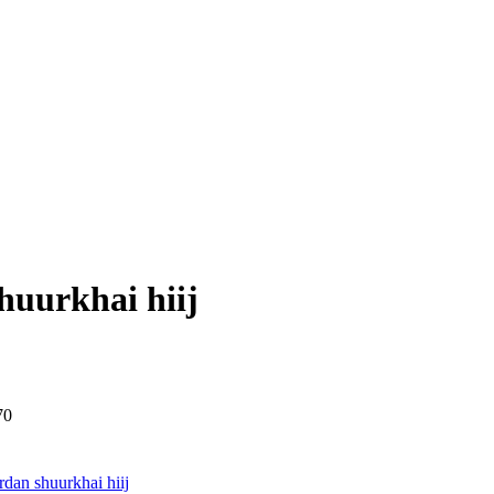
huurkhai hiij
70