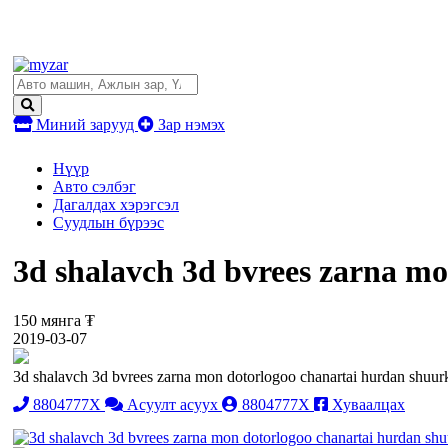
Миний зарууд
Зар нэмэх
Нүүр
Авто сэлбэг
Дагалдах хэрэгсэл
Суудлын бүрээс
3d shalavch 3d bvrees zarna mo
150 мянга ₮
2019-03-07
3d shalavch 3d bvrees zarna mon dotorlogoo chanartai hurdan shuurk
8804777X
Асуулт асуух
8804777X
Хуваалцах