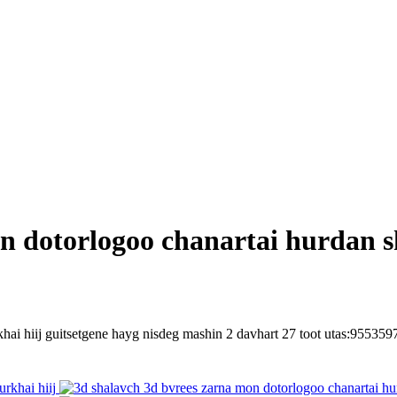
n dotorlogoo chanartai hurdan s
hai hiij guitsetgene hayg nisdeg mashin 2 davhart 27 toot utas:955359