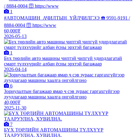
1
#АВТОМАШИН_АЧИЛТЫН_ҮЙЛЧИЛГЭЭ ☎️ 9591-9191 /
8884-0004 🛜 https://www
60,000₮
2026-05-13
1
Бүх төрлийн авто машины чиптэй чипгүй удирдлагатай
смарт түлхүүрийг албан ёсны эрхтэй багажаар
2026-04-14
6
Зориулалтын багажаар ямар ч сэв зураас гаргахгүйгээр
дуудлагаар машины хаалга онгойлгоно
40,000₮
2025-11-30
7
БҮХ ТӨРЛИЙН АВТОМАШИНЫ ТҮЛХҮҮР
ТААРУУЛНА, ХУВИЛНА.