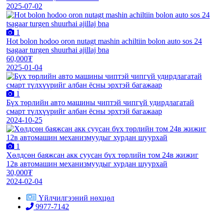
2025-07-02
1
Hot bolon hodoo oron nutagt mashin achiltiin bolon auto sos 24
tsagaar turgen shuurhai ajillaj bna
60,000₮
2025-01-04
1
Бүх төрлийн авто машины чиптэй чипгүй удирдлагатай
смарт түлхүүрийг албан ёсны эрхтэй багажаар
2024-10-25
1
Хөлдсөн баяжсан акк суусан бүх төрлийн том 24в жижиг
12в автомашин механизмуудыг хурдан шуурхай
30,000₮
2024-02-04
Үйлчилгээний нөхцөл
9977-7142