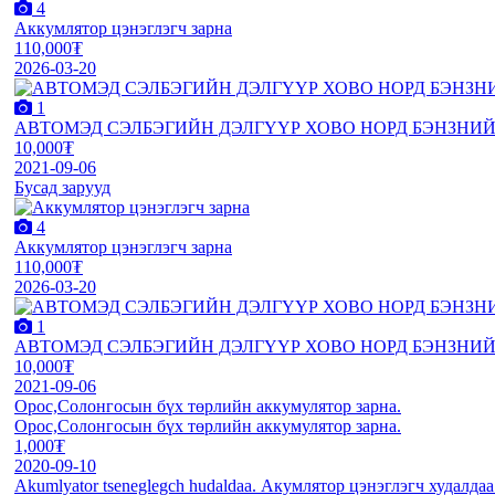
4
Аккумлятор цэнэглэгч зарна
110,000₮
2026-03-20
1
АВТОМЭД СЭЛБЭГИЙН ДЭЛГҮҮР ХОВО НОРД БЭНЗНИЙ
10,000₮
2021-09-06
Бусад зарууд
4
Аккумлятор цэнэглэгч зарна
110,000₮
2026-03-20
1
АВТОМЭД СЭЛБЭГИЙН ДЭЛГҮҮР ХОВО НОРД БЭНЗНИЙ
10,000₮
2021-09-06
Орос,Солонгосын бүх төрлийн аккумулятор зарна.
Орос,Солонгосын бүх төрлийн аккумулятор зарна.
1,000₮
2020-09-10
Akumlyator tseneglegch hudaldaa. Акумлятор цэнэглэгч худалдаа