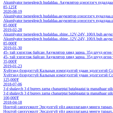
Akumlyator tseneglegch hudaldaa. Акумлятор цэнэглэгч худалдаа
85,125₮
2020-08-19
Akumlyator tseneglegch hudaldaa.акумлятор цэнэглэгч худалда
Akumlyator tseneglegch hudaldaa.акумлятор цэнэглэгч худалда
85,000₮
2019-02-28
Akumlyator tseneglegch hudaldaa..shine..12V-24V, 100A buh акум
Akumlyator tseneglegch hudaldaa..shine..12V-24V, 100A buh акум
85,000₮
2019-01-30
45- тай хэрэглэж байсан Акумлятор хямд зарна. 35д шууд өгнө 
45- тай хэрэглэж байсан Акумлятор хямд зарна. 35д шууд өгнө 
35,000₮
2019-01-23
Хүйтэнд бээрдэггүй Кальцын нэмэгдэлтэй удаан эдэлгээтэй С
Хүйтэнд бээрдэггүй Кальцын нэмэгдэлтэй удаан эдэлгээтэй С
125,000₮
2018-07-06
3 d shalavch 3 d burees zarna chanarptai batalgaatai ta manaihaar uil
3 d shalavch 3 d burees zarna chanarptai batalgaatai ta manaihaar uil
100,000₮
2018-04-18
Ноцтой санхүүжилт Эрсдэлгүй үйл ажиллагаанд мөнгө тараах
Ноцтой санхүүжилт Эрсдэлгүй үйл ажиллагаанд мөнгө тараах