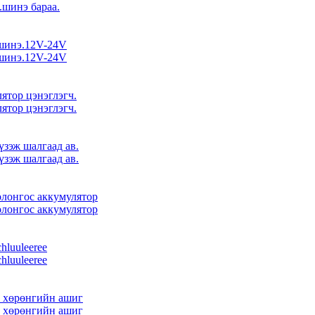
.шинэ бараа.
а.шинэ.12V-24V
а.шинэ.12V-24V
лятор цэнэглэгч.
лятор цэнэглэгч.
үзэж шалгаад ав.
үзэж шалгаад ав.
олонгос аккумулятор
олонгос аккумулятор
chluuleeree
chluuleeree
, хөрөнгийн ашиг
, хөрөнгийн ашиг