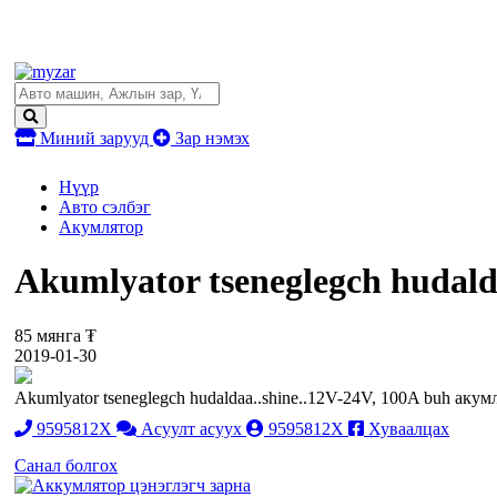
Миний зарууд
Зар нэмэх
Нүүр
Авто сэлбэг
Акумлятор
Akumlyator tseneglegch hudald
85 мянга ₮
2019-01-30
Akumlyator tseneglegch hudaldaa..shine..12V-24V, 100A buh акумл
9595812X
Асуулт асуух
9595812X
Хуваалцах
Санал болгох