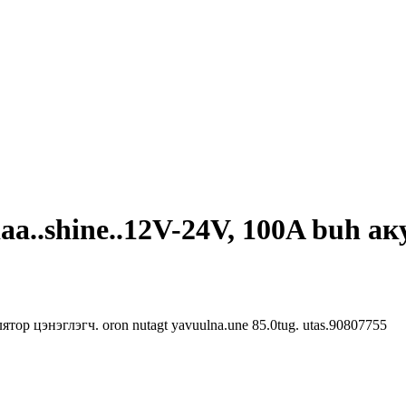
aa..shine..12V-24V, 100A buh а
ятор цэнэглэгч. oron nutagt yavuulna.une 85.0tug. utas.90807755