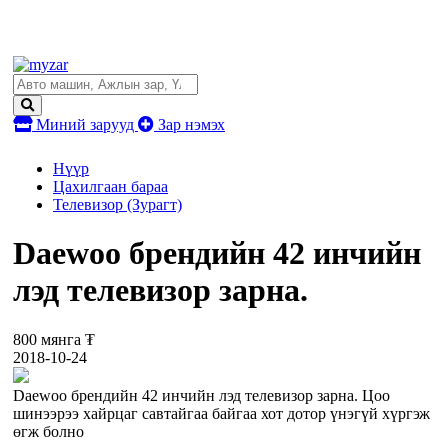
Миний зарууд
Зар нэмэх
Нүүр
Цахилгаан бараа
Телевизор (Зурагт)
Daewoo брендийн 42 инчийн
лэд телевизор зарна.
800 мянга ₮
2018-10-24
Daewoo брендийн 42 инчийн лэд телевизор зарна. Цоо
шинээрээ хайрцаг савтайгаа байгаа хот дотор үнэгүй хүргэж
өгж болно