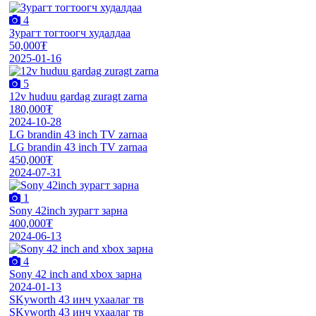
4
Зурагт тогтоогч худалдаа
50,000₮
2025-01-16
5
12v huduu gardag zuragt zarna
180,000₮
2024-10-28
LG brandin 43 inch TV zarnaa
LG brandin 43 inch TV zarnaa
450,000₮
2024-07-31
1
Sony 42inch зурагт зарна
400,000₮
2024-06-13
4
Sony 42 inch and xbox зарна
2024-01-13
SKyworth 43 инч ухаалаг тв
SKyworth 43 инч ухаалаг тв