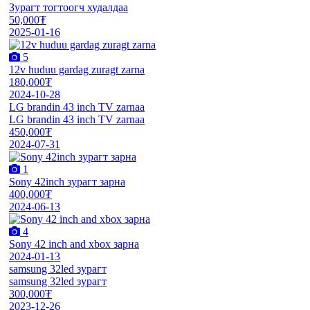
Зурагт тогтоогч худалдаа
50,000₮
2025-01-16
5
12v huduu gardag zuragt zarna
180,000₮
2024-10-28
LG brandin 43 inch TV zarnaa
LG brandin 43 inch TV zarnaa
450,000₮
2024-07-31
1
Sony 42inch зурагт зарна
400,000₮
2024-06-13
4
Sony 42 inch and xbox зарна
2024-01-13
samsung 32led зурагт
samsung 32led зурагт
300,000₮
2023-12-26