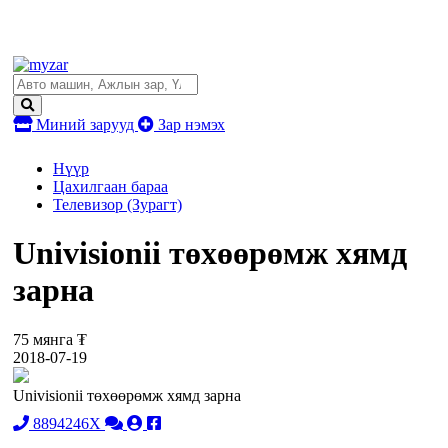
Миний зарууд
Зар нэмэх
Нүүр
Цахилгаан бараа
Телевизор (Зурагт)
Univisionii төхөөрөмж хямд
зарна
75 мянга ₮
2018-07-19
Univisionii төхөөрөмж хямд зарна
8894246X