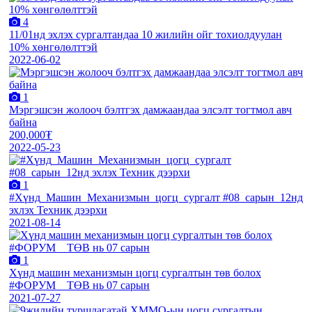
4
11/01нд эхлэх сургалтандаа 10 жилийн ойг тохиолдуулан
10% хөнгөлөлттэй
2022-06-02
1
Мэргэшсэн жолооч бэлтгэх дамжаандаа элсэлт тогтмол авч
байна
200,000₮
2022-05-23
1
#Хүнд_Машин_Механизмын_цогц_сургалт #08_сарын_12нд
эхлэх Техник дээрхи
2021-08-14
1
Хүнд машин механизмын цогц сургалтын төв болох
#ФОРУМ__ТӨВ нь 07 сарын
2021-07-27