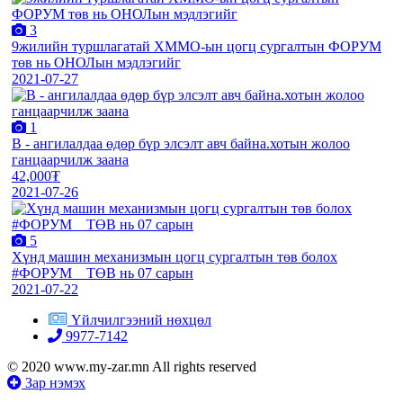
3
9жилийн туршлагатай ХММО-ын цогц сургалтын ФОРУМ
төв нь ОНОЛын мэдлэгийг
2021-07-27
1
В - ангилалдаа өдөр бүр элсэлт авч байна.хотын жолоо
ганцаарчилж заана
42,000₮
2021-07-26
5
Хүнд машин механизмын цогц сургалтын төв болох
#ФОРУМ__ТӨВ нь 07 сарын
2021-07-22
Үйлчилгээний нөхцөл
9977-7142
© 2020 www.my-zar.mn All rights reserved
Зар нэмэх