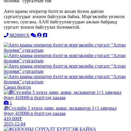
боломж” сургалтын төв
Авто краны оператор бэлтгэх анхан болон давтан
сургалтуудыг зохион байгуулж байна. Мэргэжлийн үнэмлэх
олгоно, сунгана. ААН байгууллагуудын ажлын байранд
сургалт зохион байгуулах боломжтой.
8820001X
Санал болгох
1
🎁Сүүлийн 5 хүнээ дамп, ковш, экскаватор 1+1 хямдрал
буюу 410000-р бүртгээд хаалаа
410,000₮
2025-12-04