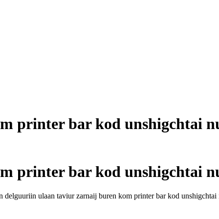
om printer bar kod unshigchtai 
om printer bar kod unshigchtai 
n delguuriin ulaan taviur zarnaij buren kom printer bar kod unshigchta