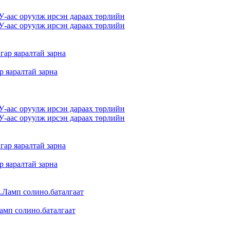
-аас оруулж ирсэн дараах төрлийн
-аас оруулж ирсэн дараах төрлийн
р яаралтай зарна
-аас оруулж ирсэн дараах төрлийн
-аас оруулж ирсэн дараах төрлийн
р яаралтай зарна
Ламп солино.баталгаат