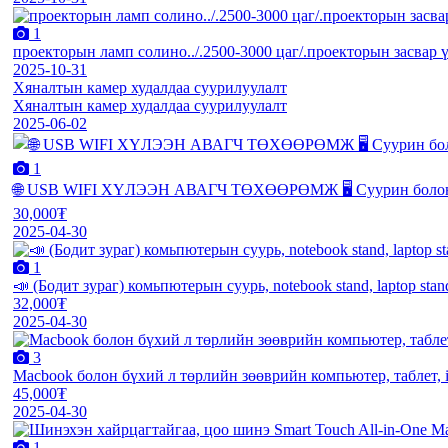
1
проекторын ламп солино../.2500-3000 цаг/.проекторын засвар ү
2025-10-31
Хяналтын камер худалдаа суурилуулалт
Хяналтын камер худалдаа суурилуулалт
2025-06-02
1
🌐 USB WIFI ХҮЛЭЭН АВАГЧ ТӨХӨӨРӨМЖ 🖥 Суурин болон 
30,000₮
2025-04-30
1
📣 (Бодит зураг) комьпютерын суурь, notebook stand, laptop st
32,000₮
2025-04-30
3
Macbook болон бүхий л төрлийн зөөврийн компьютер, таблет, i
45,000₮
2025-04-30
1