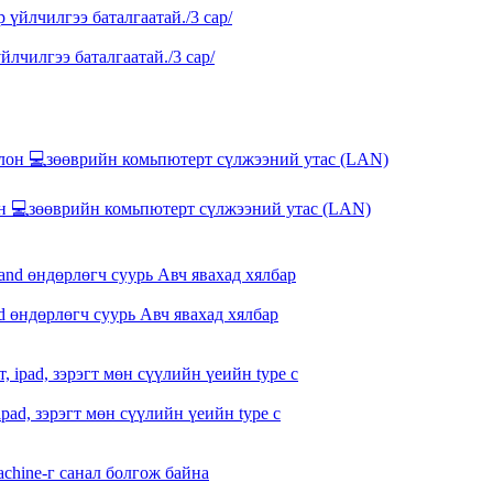
йлчилгээ баталгаатай./3 сар/
зөөврийн комьпютерт сүлжээний утас (LAN)
and өндөрлөгч суурь Авч явахад хялбар
pad, зэрэгт мөн сүүлийн үеийн type c