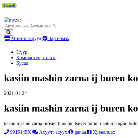
Зээлтэй
Зээлтэй
Миний зарууд
Зар нэмэх
Нүүр
Компьютер, сэлбэг
Бусад
kasiin mashin zarna ij buren k
2021-01-24
kasiin mashin zarna ij buren k
kasiin mashin zarna orosiin huuchin tsever tumur daatiin languu bolo
9915145X
Асуулт асуух
ganaa
Хуваалцах