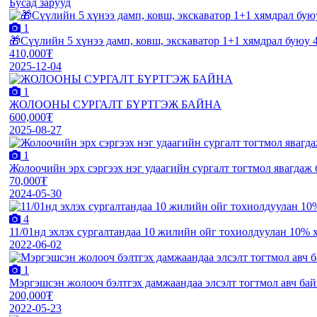
Бусад зарууд
1
🎁Сүүлийн 5 хүнээ дамп, ковш, экскаватор 1+1 хямдрал буюу 4
410,000₮
2025-12-04
1
ЖОЛООНЫ СУРГАЛТ БҮРТГЭЖ БАЙНА
600,000₮
2025-08-27
1
Жолоочийн эрх сэргээх нэг удаагийн сургалт тогтмол явагдаж
70,000₮
2024-05-30
4
11/01нд эхлэх сургалтандаа 10 жилийн ойг тохиолдуулан 10% 
2022-06-02
1
Мэргэшсэн жолооч бэлтгэх дамжаандаа элсэлт тогтмол авч бай
200,000₮
2022-05-23