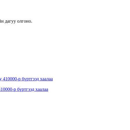
н дагуу олгоно.
10000-р бүртгээд хаалаа