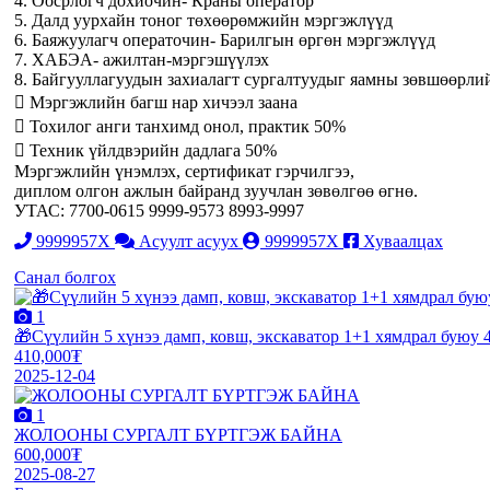
4. Оосрлогч дохиочин- Краны оператор
5. Далд уурхайн тоног төхөөрөмжийн мэргэжлүүд
6. Баяжуулагч операточин- Барилгын өргөн мэргэжлүүд
7. ХАБЭА- ажилтан-мэргэшүүлэх
8. Байгууллагуудын захиалагт сургалтуудыг яамны зөвшөөрлий
 Мэргэжлийн багш нар хичээл заана
 Тохилог анги танхимд онол, практик 50%
 Техник үйлдвэрийн дадлага 50%
Мэргэжлийн үнэмлэх, сертификат гэрчилгээ,
диплом олгон ажлын байранд зуучлан зөвөлгөө өгнө.
УТАС: 7700-0615 9999-9573 8993-9997
9999957X
Асуулт асуух
9999957X
Хуваалцах
Санал болгох
1
🎁Сүүлийн 5 хүнээ дамп, ковш, экскаватор 1+1 хямдрал буюу 4
410,000₮
2025-12-04
1
ЖОЛООНЫ СУРГАЛТ БҮРТГЭЖ БАЙНА
600,000₮
2025-08-27