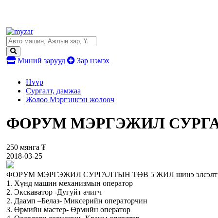
Миний зарууд
Зар нэмэх
Нүүр
Сургалт, дамжаа
Жолоо Мэргэшсэн жолооч
ФОРУМ МЭРГЭЖИЛ СУРГАЛТЫ
250 мянга ₮
2018-03-25
ФОРУМ МЭРГЭЖИЛ СУРГАЛТЫН ТӨВ 5 ЖИЛ шинэ элсэлт ав
1. Хүнд машин механизмын оператор
2. Экскаватор -Дугуйт ачигч
2. Даамп –Белаз- Миксерийн операторчин
3. Өрмийн мастер- Өрмийн оператор