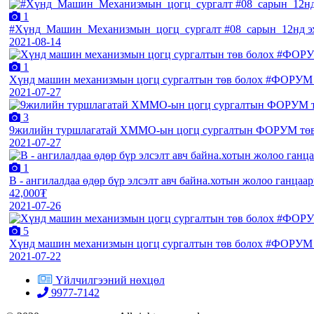
1
#Хүнд_Машин_Механизмын_цогц_сургалт #08_сарын_12нд эх
2021-08-14
1
Хүнд машин механизмын цогц сургалтын төв болох #ФОРУМ
2021-07-27
3
9жилийн туршлагатай ХММО-ын цогц сургалтын ФОРУМ тө
2021-07-27
1
В - ангилалдаа өдөр бүр элсэлт авч байна.хотын жолоо ганцаа
42,000₮
2021-07-26
5
Хүнд машин механизмын цогц сургалтын төв болох #ФОРУМ
2021-07-22
Үйлчилгээний нөхцөл
9977-7142