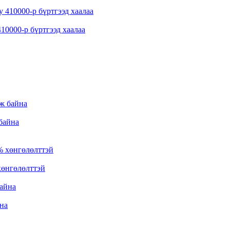
10000-р бүртгээд хаалаа
 байна
хөнгөлөлттэй
на