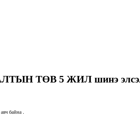
Н ТӨВ 5 ЖИЛ шинэ элсэлт а
ч байна .