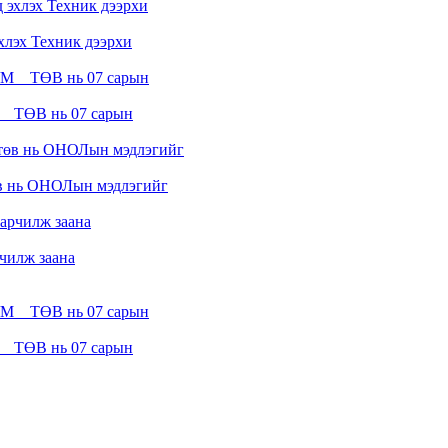
лэх Техник дээрхи
__ТӨВ нь 07 сарын
в нь ОНОЛын мэдлэгийг
рчилж заана
__ТӨВ нь 07 сарын