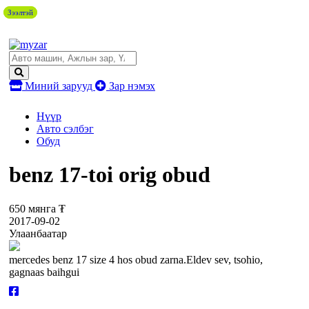
Зээлтэй
Зээлтэй
Миний зарууд
Зар нэмэх
Нүүр
Авто сэлбэг
Обуд
benz 17-toi orig obud
650 мянга ₮
2017-09-02
Улаанбаатар
mercedes benz 17 size 4 hos obud zarna.Eldev sev, tsohio,
gagnaas baihgui