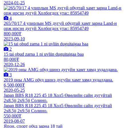
2024-01-25
4
265/70/17 4 улирлын MS дугуй обудтай хамт зарна Land-н
орж ирсэн дугуй Холбогдох утас: 85954749
800,000₮
2023-09-10
2
15 tai obud zarna 1 ni uvliin duguitaigaa baa
80,000₮
2020-12-26
3
2019 оны AMG обуд шинэ дугуйн хамт хямд худалдана.
6,500,000₮
2020-05-25
Japan BBS R18 225 45 18 Хол5 Өвөлийн сайн дугуйтай
2х8.5jj 2x9.5jj Солино.
Japan BBS R18 225 45 18 Хол5 Өвөлийн сайн дугуйтай
2х8.5jj 2x9.5jj Солино.
550,000₮
2019-08-07
Япон, спорт обуд зарна 18 тай