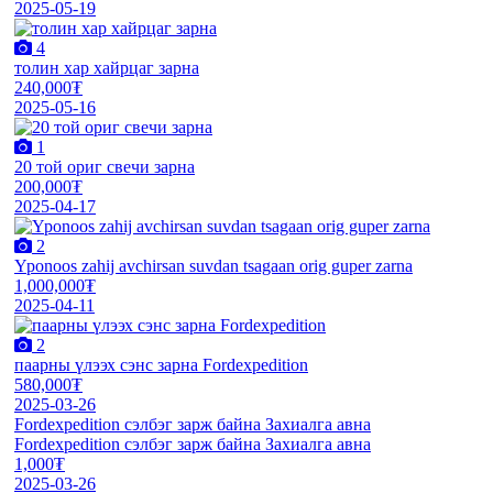
2025-05-19
4
толин хар хайрцаг зарна
240,000₮
2025-05-16
1
20 той ориг свечи зарна
200,000₮
2025-04-17
2
Yponoos zahij avchirsan suvdan tsagaan orig guper zarna
1,000,000₮
2025-04-11
2
паарны үлээх сэнс зарна Fordexpedition
580,000₮
2025-03-26
Fordexpedition сэлбэг зарж байна Захиалга авна
Fordexpedition сэлбэг зарж байна Захиалга авна
1,000₮
2025-03-26