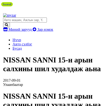
Зээлтэй
Миний зарууд
Зар нэмэх
Нүүр
Авто сэлбэг
Бусад
NISSAN SANNI 15-н арын
салхины шил худалдаж аьна
2017-09-01
Улаанбаатар
NISSAN SANNI 15-н арын
салхины шил худалдаж аьна