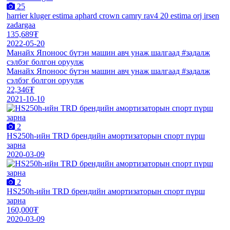
25
harrier kluger estima aphard crown camry rav4 20 estima orj irsen
zadargaa
135,689₮
2022-05-20
Манайх Японоос бүтэн машин авч унаж шалгаад #задалж
сэлбэг болгон оруулж
Манайх Японоос бүтэн машин авч унаж шалгаад #задалж
сэлбэг болгон оруулж
22,346₮
2021-10-10
2
HS250h-ийн TRD брендийн амортизаторын спорт пүрш
зарна
2020-03-09
2
HS250h-ийн TRD брендийн амортизаторын спорт пүрш
зарна
160,000₮
2020-03-09