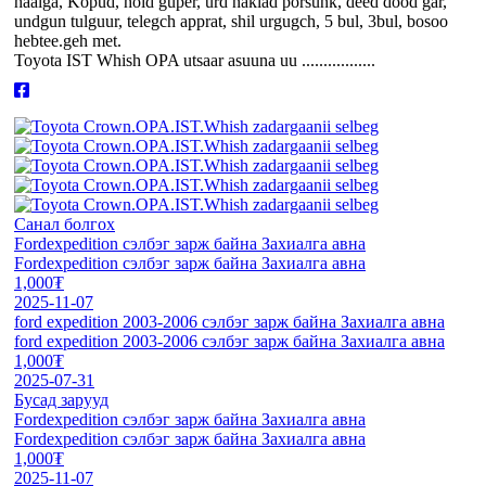
haalga, Kopud, hoid guper, urd naklad porsunk, deed dood gar,
undgun tulguur, telegch apprat, shil urgugch, 5 bul, 3bul, bosoo
hebtee.geh met.
Toyota IST Whish OPA utsaar asuuna uu .................
Санал болгох
Fordexpedition сэлбэг зарж байна Захиалга авна
Fordexpedition сэлбэг зарж байна Захиалга авна
1,000₮
2025-11-07
ford expedition 2003-2006 сэлбэг зарж байна Захиалга авна
ford expedition 2003-2006 сэлбэг зарж байна Захиалга авна
1,000₮
2025-07-31
Бусад зарууд
Fordexpedition сэлбэг зарж байна Захиалга авна
Fordexpedition сэлбэг зарж байна Захиалга авна
1,000₮
2025-11-07