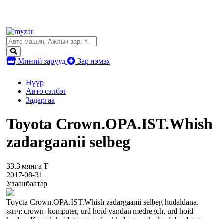
Миний зарууд
Зар нэмэх
Нүүр
Авто сэлбэг
Задаргаа
Toyota Crown.OPA.IST.Whish
zadargaanii selbeg
33.3 мянга ₮
2017-08-31
Улаанбаатар
Toyota Crown.OPA.IST.Whish zadargaanii selbeg hudaldana.
жич: crown- komputer, urd hoid yandan medregch, urd hoid