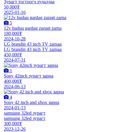
Зурагт тогтоогч худалдаа
50,000₮
2025-01-16
5
12v huduu gardag zuragt zarna
180,000₮
2024-10-28
LG brandin 43 inch TV zarnaa
LG brandin 43 inch TV zarnaa
450,000₮
2024-07-31
1
Sony 42inch зурагт зарна
400,000₮
2024-06-13
4
Sony 42 inch and xbox зарна
2024-01-13
samsung 32led зурагт
samsung 32led зурагт
300,000₮
2023-12-26