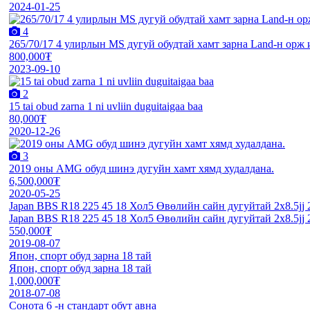
2024-01-25
4
265/70/17 4 улирлын MS дугуй обудтай хамт зарна Land-н орж 
800,000₮
2023-09-10
2
15 tai obud zarna 1 ni uvliin duguitaigaa baa
80,000₮
2020-12-26
3
2019 оны AMG обуд шинэ дугуйн хамт хямд худалдана.
6,500,000₮
2020-05-25
Japan BBS R18 225 45 18 Хол5 Өвөлийн сайн дугуйтай 2х8.5jj 2
Japan BBS R18 225 45 18 Хол5 Өвөлийн сайн дугуйтай 2х8.5jj 2
550,000₮
2019-08-07
Япон, спорт обуд зарна 18 тай
Япон, спорт обуд зарна 18 тай
1,000,000₮
2018-07-08
Сонота 6 -н стандарт обут авна