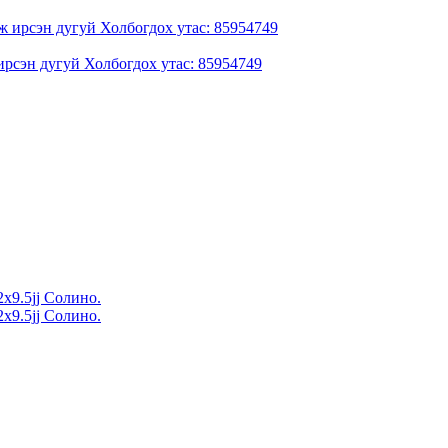
ирсэн дугуй Холбогдох утас: 85954749
x9.5jj Солино.
x9.5jj Солино.