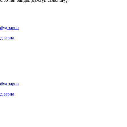
0,50 тай байдаг. Дажгүй санал шүү.
уд зарна
уд зарна