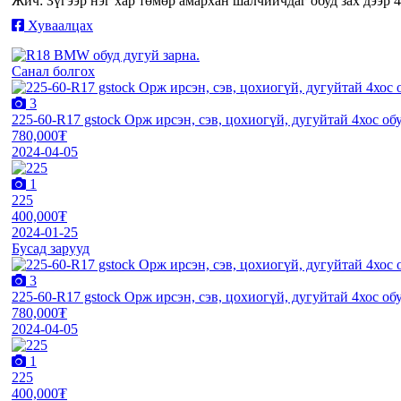
Жич: Зүгээр нэг хар төмөр амархан шалчийчдаг обуд зах дээр 4
Хуваалцах
Санал болгох
3
225-60-R17 gstock Орж ирсэн, сэв, цохиогүй, дугуйтай 4хос об
780,000₮
2024-04-05
1
225
400,000₮
2024-01-25
Бусад зарууд
3
225-60-R17 gstock Орж ирсэн, сэв, цохиогүй, дугуйтай 4хос об
780,000₮
2024-04-05
1
225
400,000₮