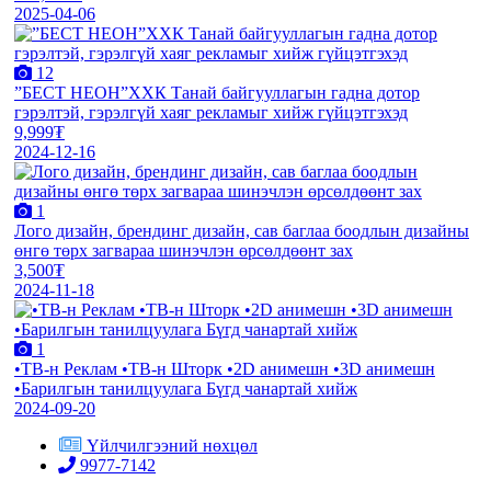
2025-04-06
12
”БЕСТ НЕОН”ХХК Танай байгууллагын гадна дотор
гэрэлтэй, гэрэлгүй хаяг рекламыг хийж гүйцэтгэхэд
9,999₮
2024-12-16
1
Лого дизайн, брендинг дизайн, сав баглаа боодлын дизайны
өнгө төрх загвараа шинэчлэн өрсөлдөөнт зах
3,500₮
2024-11-18
1
•TВ-н Реклам •TВ-н Шторк •2D анимешн •3D анимешн
•Барилгын танилцуулага Бүгд чанартай хийж
2024-09-20
Үйлчилгээний нөхцөл
9977-7142