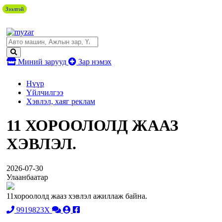
Зээлтэй
Зээлтэй
Миний зарууд
Зар нэмэх
Нүүр
Үйлчилгээ
Хэвлэл, хаяг реклам
11 ХОРООЛОЛД ЖААЗ
ХЭВЛЭЛ.
2026-07-30
Улаанбаатар
11хороололд жааз хэвлэл ажиллаж байна.
9919823X